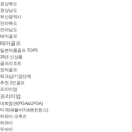
경상북도
경상남도
부산광역시
전라북도
전라남도
테마골프
테마골프
일본여름골프 TOP5
26년 신상품
골프리조트
장박골프
워크샵/기업단체
추천 2인골프
프리미엄
프리미엄
대회참관(PGA&LPGA)
미국(페블비치&밴든듄스)
하와이 크루즈
하와이
두바이