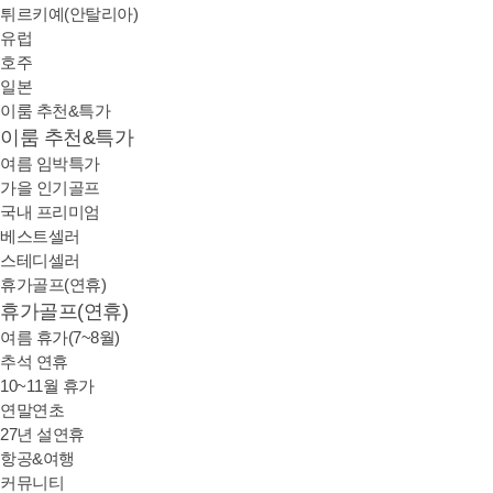
튀르키예(안탈리아)
유럽
호주
일본
이룸 추천&특가
이룸 추천&특가
여름 임박특가
가을 인기골프
국내 프리미엄
베스트셀러
스테디셀러
휴가골프(연휴)
휴가골프(연휴)
여름 휴가(7~8월)
추석 연휴
10~11월 휴가
연말연초
27년 설연휴
항공&여행
커뮤니티