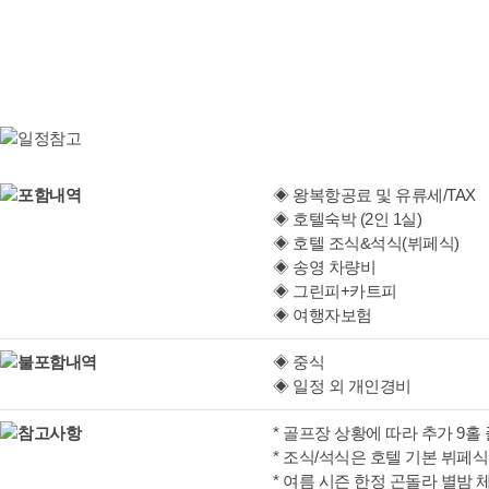
◈ 왕복항공료 및 유류세/TAX
◈ 호텔숙박 (2인 1실)
◈ 호텔 조식&석식(뷔페식)
◈ 송영 차량비
◈ 그린피+카트피
◈ 여행자보험
◈ 중식
◈ 일정 외 개인경비
* 골프장 상황에 따라 추가 9
* 조식/석식은 호텔 기본 뷔페식
* 여름 시즌 한정 곤돌라 별밤