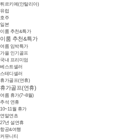
튀르키예(안탈리아)
유럽
호주
일본
이룸 추천&특가
이룸 추천&특가
여름 임박특가
가을 인기골프
국내 프리미엄
베스트셀러
스테디셀러
휴가골프(연휴)
휴가골프(연휴)
여름 휴가(7~8월)
추석 연휴
10~11월 휴가
연말연초
27년 설연휴
항공&여행
커뮤니티