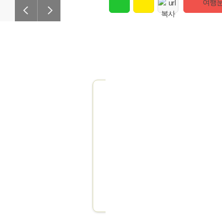
여행
맞
힘들고 복잡한
각 분야별 전문적
전화
골프여행 전문가들의 1:1 컨
(02)512