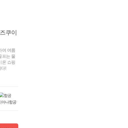
시즈쿠이
하여 여름
골프는 물
이온 쇼핑
다!
시아나항공