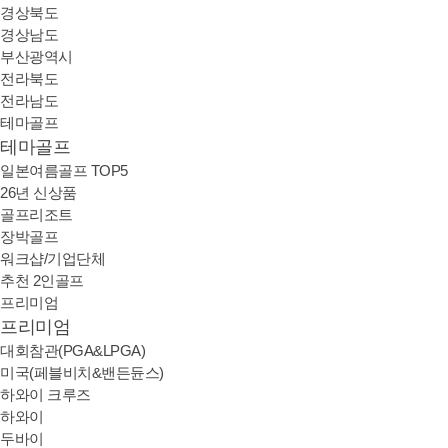
경상북도
경상남도
부산광역시
전라북도
전라남도
테마골프
테마골프
일본여름골프 TOP5
26년 신상품
골프리조트
장박골프
워크샵/기업단체
추천 2인골프
프리미엄
프리미엄
대회참관(PGA&LPGA)
미국(페블비치&밴든듄스)
하와이 크루즈
하와이
두바이