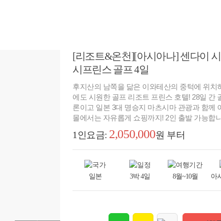
[리조트&온천][아시아나] 센다이 
시프린스 골프 4일
후지산의 남쪽을 닮은 이와테산의 중턱에 위치
에도 시원한 골프 리조트 프린스 호텔! 28일 간 
론이고 일본 3대 명승지 마츠시마 관광과 함께 
몰에서는 자유롭게 쇼핑까지! 2인 출발 가능합니
2,050,000
1인요금:
원 부터
일본
3박 4일
8월~10월
아