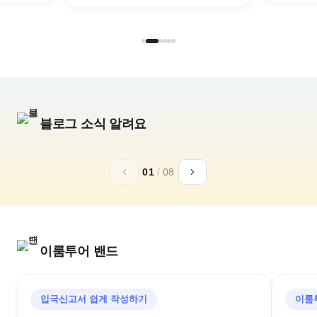
블로그 소식 알려요
추석,10월 연휴
일본 황실의휴양
01
/
08
아소그랑비리오
가루이자와 72
구마모토 골프리조트
추석골프/김포출발/대한항공
이룸투어 밴드
입국신고서 쉽게 작성하기
이룸