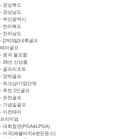
- 경상북도
- 경상남도
- 부산광역시
- 전라북도
- 전라남도
- [2박3일]내륙골프
테마골프
- 중국 올포함
- 26년 신상품
- 골프리조트
- 장박골프
- 워크샵/기업단체
- 추천 2인골프
- 온천골프
- 기념일골프
- 이전테마
프리미엄
- 대회참관(PGA&LPGA)
- 미국(페블비치&밴든듄스)