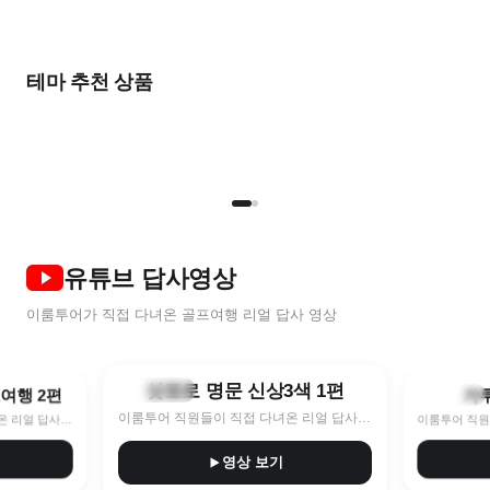
출발임박
가
중국 전상품
2026 NEW
완벽한
한 달 살기
여름 초특가
풍
비즈니스를 위한
우리 둘만의
테마 추천 상품
올포함으로 편하게
골프 컬렉션
STAY & PLAY
골프로 살기
여름한정 임박특가 지금이 찬스!
9
명품 라운드
프라이빗 라운드
ALL포함
NEW
2인
유튜브 답사영상
이룸투어가 직접 다녀온 골프여행 리얼 답사 영상
8:40
10:11
삿포로 명문 신상3색 1편
훗카이도
프여행 2편
가
나가노현
이룸투어 직원들이 직접 다녀온 리얼 답사 영상
이룸투어 직원들이 직접 다녀온 리얼 답사 영상
영상 보기