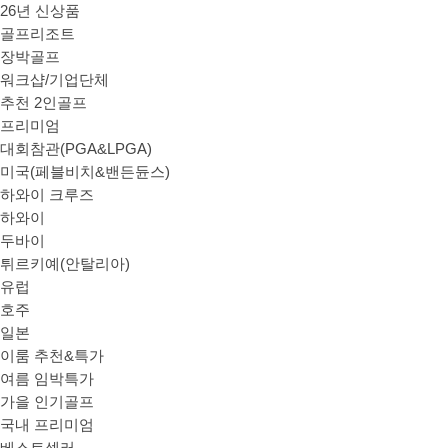
26년 신상품
골프리조트
장박골프
워크샵/기업단체
추천 2인골프
프리미엄
대회참관(PGA&LPGA)
미국(페블비치&밴든듄스)
하와이 크루즈
하와이
두바이
튀르키예(안탈리아)
유럽
호주
일본
이룸 추천&특가
여름 임박특가
가을 인기골프
국내 프리미엄