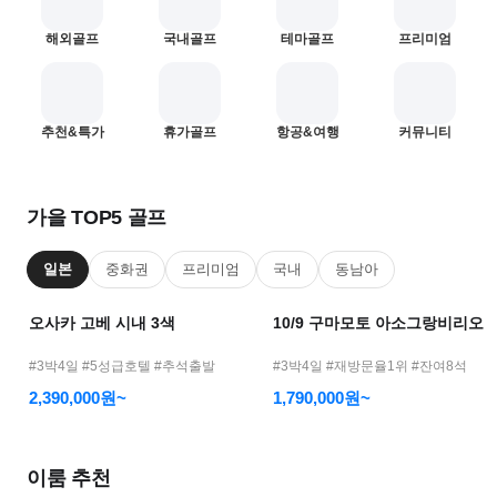
어
해외골프
국내골프
테마골프
프리미엄
모
바
일
—
1
2
추천&특가
휴가골프
항공&여행
커뮤니티
골
프
여
가을 TOP5 골프
행
메
일본
중화권
프리미엄
국내
동남아
인
오사카 고베 시내 3색
10/9 구마모토 아소그랑비리오
#3박4일 #5성급호텔 #추석출발
#3박4일 #재방문율1위 #잔여8석
2,390,000원~
1,790,000원~
이룸 추천