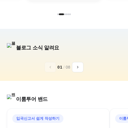
블로그 소식 알려요
추석,10월 연휴
일본 황실의휴양
01
/
08
아소그랑비리오
가루이자와 72
구마모토 골프리조트
추석골프/김포출발/대한항공
이룸투어 밴드
입국신고서 쉽게 작성하기
이룸