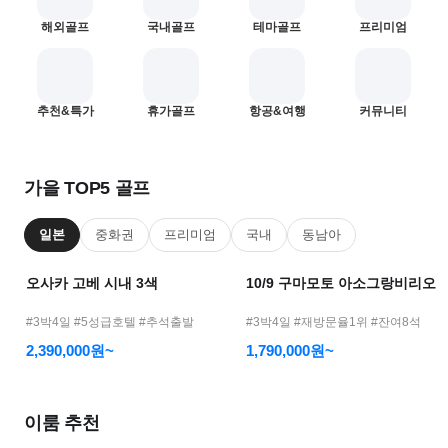
어
해외골프
국내골프
테마골프
프리미엄
모
바
일
—
1
2
추천&특가
휴가골프
항공&여행
커뮤니티
골
프
여
가을 TOP5 골프
행
메
일본
중화권
프리미엄
국내
동남아
인
오사카 고베 시내 3색
10/9 구마모토 아소그랑비리오
#3박4일 #5성급호텔 #추석출발
#3박4일 #재방문율1위 #잔여8석
2,390,000원~
1,790,000원~
이룸 추천