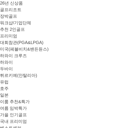
26년 신상품
골프리조트
장박골프
워크샵/기업단체
추천 2인골프
프리미엄
대회참관(PGA&LPGA)
미국(페블비치&밴든듄스)
하와이 크루즈
하와이
두바이
튀르키예(안탈리아)
유럽
호주
일본
이룸 추천&특가
여름 임박특가
가을 인기골프
국내 프리미엄