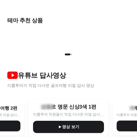
출발임박
가
올여름
2026 NEW
완벽한
한 달 살기
여름 초특가
풍
비즈니스를 위한
우리 둘만의
테마 추천 상품
골프 컬렉션
골프 컬렉션
STAY & PLAY
골프로 살기
7~8월 한정특가 지금이 찬스!
9
명품 라운드
프라이빗 라운드
TOP 5
NEW
2인
유튜브 답사영상
이룸투어가 직접 다녀온 골프여행 리얼 답사 영상
8:40
10:11
삿포로 명문 신상3색 1편
훗카이도
프여행 2편
가
나가노현
이룸투어 직원들이 직접 다녀온 리얼 답사 영상
이룸투어 직원들이 직접 다녀온 리얼 답사 영상
영상 보기