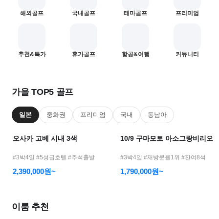
어
해외골프
국내골프
테마골프
프리미엄
모
바
일
—
1
2
추천&특가
휴가골프
항공&여행
커뮤니티
골
프
여
가을 TOP5 골프
행
메
일본
중화권
프리미엄
국내
동남아
인
오사카 고베 시내 3색
10/9 구마모토 아소그랑비리오
#3박4일 #5성급호텔 #추석출발
#3박4일 #재방문율1위 #잔여8석
2,390,000원~
1,790,000원~
이룸 추천