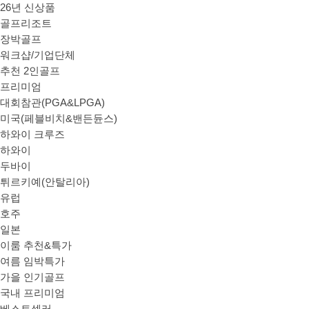
26년 신상품
골프리조트
장박골프
워크샵/기업단체
추천 2인골프
프리미엄
대회참관(PGA&LPGA)
미국(페블비치&밴든듄스)
하와이 크루즈
하와이
두바이
튀르키예(안탈리아)
유럽
호주
일본
이룸 추천&특가
여름 임박특가
가을 인기골프
국내 프리미엄