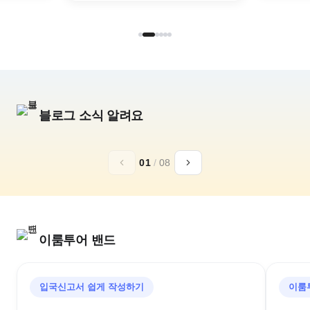
블로그 소식 알려요
추석,10월 연휴
일본 황실의휴양
01
/
08
아소그랑비리오
가루이자와 72
구마모토 골프리조트
추석골프/김포출발/대한항공
이룸투어 밴드
입국신고서 쉽게 작성하기
이룸