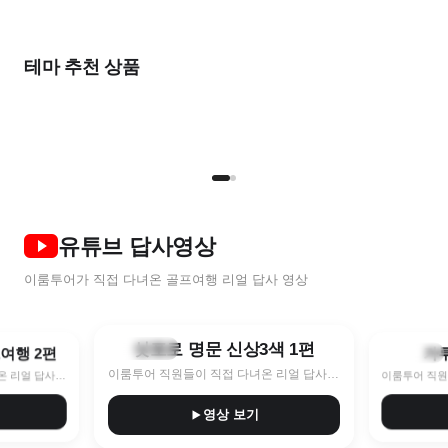
출발임박
가
올여름
2026 NEW
완벽한
한 달 살기
여름 초특가
풍
비즈니스를 위한
우리 둘만의
테마 추천 상품
골프 컬렉션
골프 컬렉션
STAY & PLAY
골프로 살기
7~8월 한정특가 지금이 찬스!
9
명품 라운드
프라이빗 라운드
TOP 5
NEW
2인
유튜브 답사영상
이룸투어가 직접 다녀온 골프여행 리얼 답사 영상
8:40
10:11
삿포로 명문 신상3색 1편
훗카이도
프여행 2편
가
나가노현
이룸투어 직원들이 직접 다녀온 리얼 답사 영상
이룸투어 직원들이 직접 다녀온 리얼 답사 영상
영상 보기