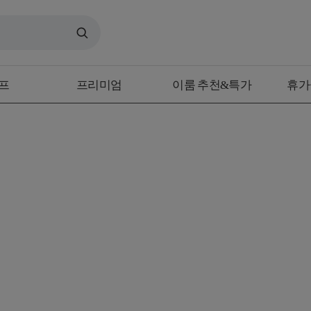
프
프리미엄
이룸 추천&특가
휴가