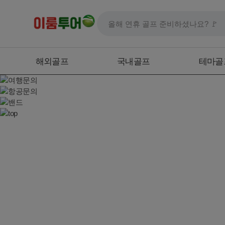
해외골프
국내골프
테마골