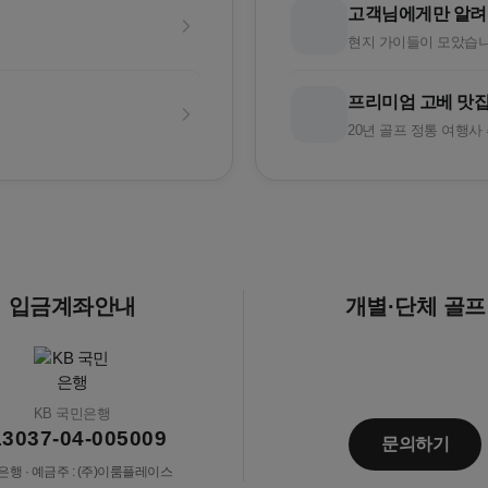
고객님에게만 알려
현지 가이들이 모았습니
프리미엄 고베 맛집
20년 골프 정통 여행사
입금계좌안내
개별·단체 골프
KB 국민은행
13037-04-005009
문의하기
행 · 예금주 : (주)이룸플레이스