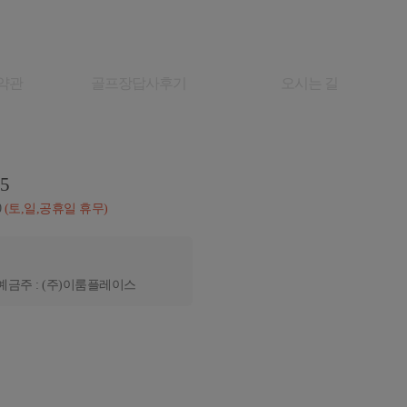
약관
골프장답사후기
오시는 길
05
0
(토,일,공휴일 휴무)
예금주 : (주)이룸플레이스