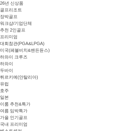
26년 신상품
골프리조트
장박골프
워크샵/기업단체
추천 2인골프
프리미엄
대회참관(PGA&LPGA)
미국(페블비치&밴든듄스)
하와이 크루즈
하와이
두바이
튀르키예(안탈리아)
유럽
호주
일본
이룸 추천&특가
여름 임박특가
가을 인기골프
국내 프리미엄