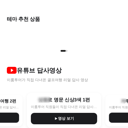
출발임박
가
올여름
2026 NEW
완벽한
한 달 살기
여름 초특가
풍
비즈니스를 위한
우리 둘만의
테마 추천 상품
골프 컬렉션
골프 컬렉션
STAY & PLAY
골프로 살기
7~8월 한정특가 지금이 찬스!
9
명품 라운드
프라이빗 라운드
TOP 5
NEW
2인
유튜브 답사영상
이룸투어가 직접 다녀온 골프여행 리얼 답사 영상
8:40
10:11
삿포로 명문 신상3색 1편
훗카이도
프여행 2편
가
나가노현
이룸투어 직원들이 직접 다녀온 리얼 답사 영상
이룸투어 직원들이 직접 다녀온 리얼 답사 영상
영상 보기