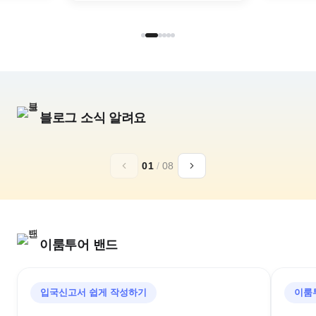
블로그 소식 알려요
추석,10월 연휴
일본 황실의휴양
01
/
08
아소그랑비리오
가루이자와 72
구마모토 골프리조트
추석골프/김포출발/대한항공
이룸투어 밴드
입국신고서 쉽게 작성하기
이룸