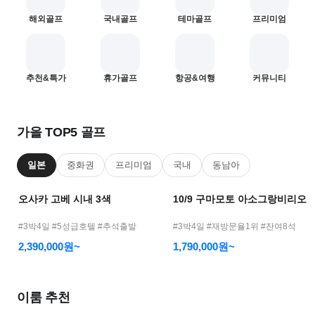
어
해외골프
국내골프
테마골프
프리미엄
모
바
일
—
1
2
추천&특가
휴가골프
항공&여행
커뮤니티
골
프
여
가을 TOP5 골프
행
메
일본
중화권
프리미엄
국내
동남아
인
오사카 고베 시내 3색
10/9 구마모토 아소그랑비리오
#3박4일 #5성급호텔 #추석출발
#3박4일 #재방문율1위 #잔여8석
2,390,000원~
1,790,000원~
이룸 추천