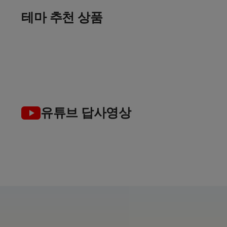
출발임박
골프 컬렉션
골프로 살기
테마 추천 상품
여름 초특가
인
가장 완벽한 선택
여유로운 장기 체류 라운드
7~8월 한정특가 지금이 찬스!
TOP 5
유튜브 답사영상