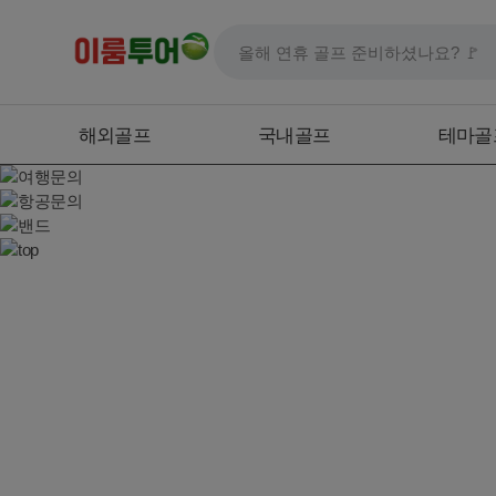
해외골프
국내골프
테마골