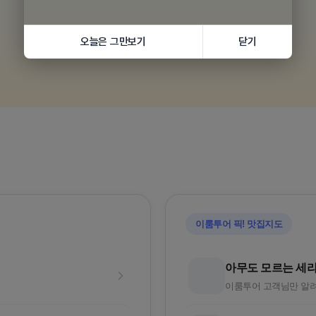
오늘은 그만보기
닫기
황실의휴양
품격 중국청도
와 72
5성급호텔
포출발/대한항공
인천/부산 출발로 손쉽게 떠나요
이룸투어 픽! 맛집지도
아무도 모르는 세
이룸투어 고객님만 알