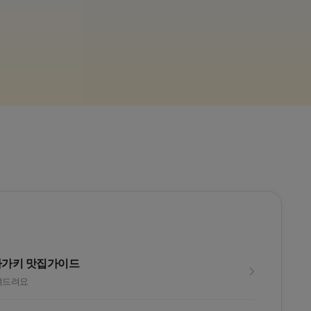
후쿠오카 유후인
26년
고원 3색
떠나
라운드후 온천까지?!
리소루 노
라가키 맛집가이드
려드려요