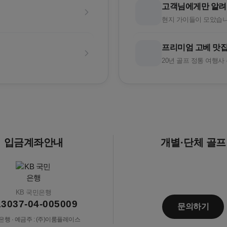
고객님에게만 알려
현지 가이들이 모았습니
프리미엄 고베 맛집
20년 골프 정통 여행사
입금계좌안내
개별·단체 골프
KB 국민은행
13037-04-005009
문의하기
행 · 예금주 : (주)이룸플레이스