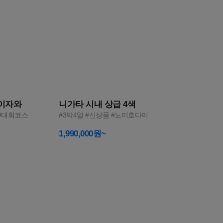
5
루이자와
니가타 시내 상급 4색
 #대회코스
#3박4일 #신상품 #노미호다이
1,990,000원~
완벽한
우리 둘만의