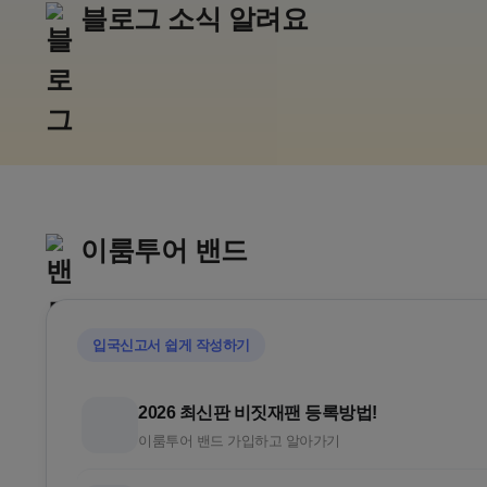
블로그 소식 알려요
추석,10월 연휴
일본 
아소그랑비리오
가루이자
구마모토 골프리조트
추석골프/김
이룸투어 밴드
입국신고서 쉽게 작성하기
2026 최신판 비짓재팬 등록방법!
이룸투어 밴드 가입하고 알아가기