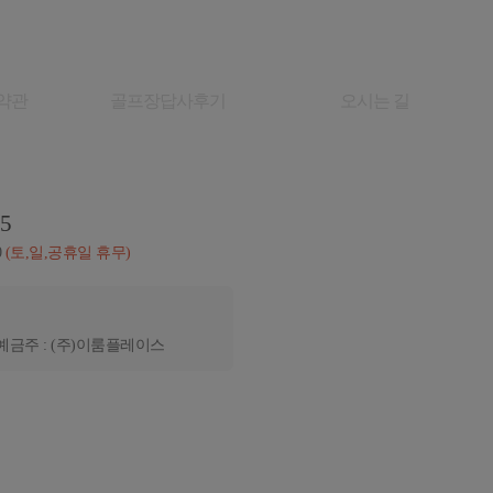
약관
골프장답사후기
오시는 길
05
0
(토,일,공휴일 휴무)
예금주 : (주)이룸플레이스