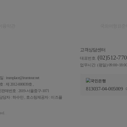
이용약관
개인정보취급방침
국외여행표준
고객상담센터
(02)512-77
대표번호.
업무시간. (평일) 09:00~18:0
 irumplace@irumtour.net
제 2012-000039호 ,
813037-04-005009
신판매번호 : 2019-서울중구-1071
당자 : 하수민 , 호스팅제공자 :
이즈플
ed.