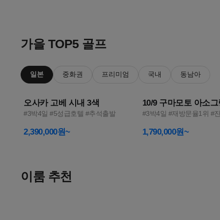
이
1
2
룸
가을 TOP5 골프
투
일본
중화권
프리미엄
국내
동남아
어
오사카 고베 시내 3색
10/9 구마모토 아소
—
#3박4일 #5성급호텔 #추석출발
#3박4일 #재방문율1위 #
골
2,390,000원~
1,790,000원~
프
여
이룸 추천
행
올여름
한 달 살기
메