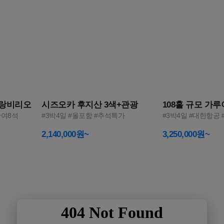
3
4
그랑비리오
시즈오카 후지산 3색+관광
108홀 규모 가
잔여8석
#3박4일 #올포함 #추석특가
#3박4일 #대한항공
2,140,000원~
3,250,000원~
2026 NEW
비즈니스를 위한