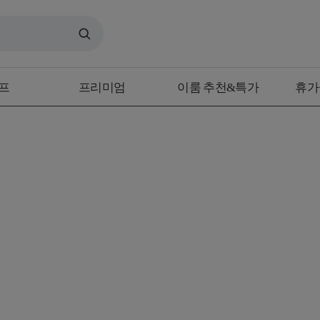
프
프리미엄
이룸 추천&특가
휴가