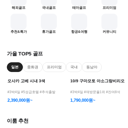
어
해외골프
국내골프
테마골프
프리미엄
모
바
일
—
1
2
추천&특가
휴가골프
항공&여행
커뮤니티
골
프
여
가을 TOP5 골프
행
메
일본
중화권
프리미엄
국내
동남아
인
오사카 고베 시내 3색
10/9 구마모토 아소그랑비리오
#3박4일 #5성급호텔 #추석출발
#3박4일 #재방문율1위 #잔여8석
2,390,000원~
1,790,000원~
이룸 추천