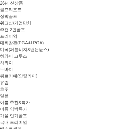
26년 신상품
골프리조트
장박골프
워크샵/기업단체
추천 2인골프
프리미엄
대회참관(PGA&LPGA)
미국(페블비치&밴든듄스)
하와이 크루즈
하와이
두바이
튀르키예(안탈리아)
유럽
호주
일본
이룸 추천&특가
여름 임박특가
가을 인기골프
국내 프리미엄