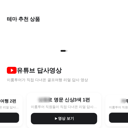
출발임박
가
올여름
2026 NEW
완벽한
한 달 살기
여름 초특가
풍
비즈니스를 위한
우리 둘만의
테마 추천 상품
골프 컬렉션
골프 컬렉션
STAY & PLAY
골프로 살기
7~8월 한정특가 지금이 찬스!
9
명품 라운드
프라이빗 라운드
TOP 5
NEW
2인
유튜브 답사영상
이룸투어가 직접 다녀온 골프여행 리얼 답사 영상
8:40
10:11
삿포로 명문 신상3색 1편
훗카이도
프여행 2편
가
나가노현
이룸투어 직원들이 직접 다녀온 리얼 답사 영상
이룸투어 직원들이 직접 다녀온 리얼 답사 영상
영상 보기