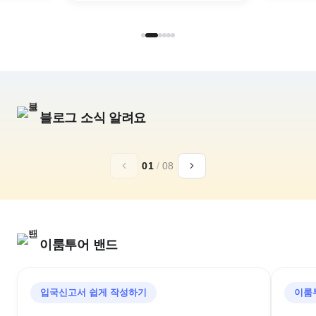
블로그 소식 알려요
추석,10월 연휴
일본 황실의휴양
01
/
08
아소그랑비리오
가루이자와 72
구마모토 골프리조트
추석골프/김포출발/대한항공
이룸투어 밴드
입국신고서 쉽게 작성하기
이룸