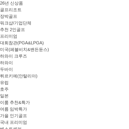
26년 신상품
골프리조트
장박골프
워크샵/기업단체
추천 2인골프
프리미엄
대회참관(PGA&LPGA)
미국(페블비치&밴든듄스)
하와이 크루즈
하와이
두바이
튀르키예(안탈리아)
유럽
호주
일본
이룸 추천&특가
여름 임박특가
가을 인기골프
국내 프리미엄