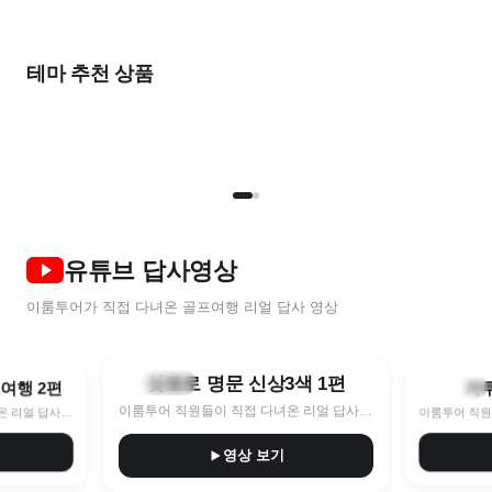
출발임박
가
올여름
2026 NEW
완벽한
한 달 살기
여름 초특가
풍
비즈니스를 위한
우리 둘만의
테마 추천 상품
골프 컬렉션
골프 컬렉션
STAY & PLAY
골프로 살기
7~8월 한정특가 지금이 찬스!
9
명품 라운드
프라이빗 라운드
TOP 5
NEW
2인
유튜브 답사영상
이룸투어가 직접 다녀온 골프여행 리얼 답사 영상
8:40
10:11
삿포로 명문 신상3색 1편
훗카이도
프여행 2편
가
나가노현
이룸투어 직원들이 직접 다녀온 리얼 답사 영상
이룸투어 직원들이 직접 다녀온 리얼 답사 영상
영상 보기