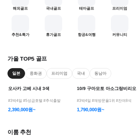
어
해외골프
국내골프
테마골프
프리미엄
모
바
일
—
1
2
추천&특가
휴가골프
항공&여행
커뮤니티
골
프
여
가을 TOP5 골프
행
메
일본
중화권
프리미엄
국내
동남아
인
오사카 고베 시내 3색
10/9 구마모토 아소그랑비리오
#3박4일 #5성급호텔 #추석출발
#3박4일 #재방문율1위 #잔여8석
2,390,000원~
1,790,000원~
이룸 추천