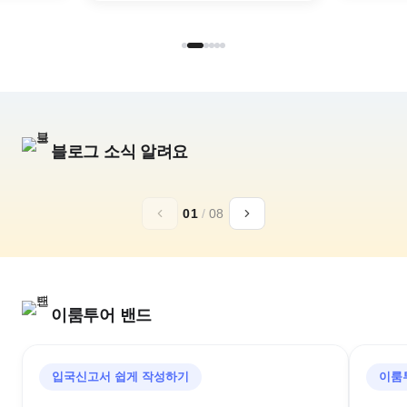
블로그 소식 알려요
추석,10월 연휴
일본 황실의휴양
01
/
08
아소그랑비리오
가루이자와 72
구마모토 골프리조트
추석골프/김포출발/대한항공
이룸투어 밴드
입국신고서 쉽게 작성하기
이룸