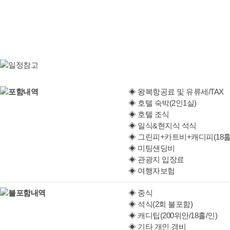
◈ 왕복항공료 및 유류세/TAX
◈ 호텔 숙박(2인1실)
◈ 호텔 조식
◈ 일식&현지식 석식
◈ 그린피+카트비+캐디피(18홀
◈ 미팅샌딩비
◈ 관광지 입장료
◈ 여행자보험
◈ 중식
◈ 석식(2회 불포함)
◈ 캐디팁(200위안/18홀/인)
◈ 기타 개인 경비