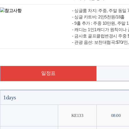
- 싱글룸 차지: 주중, 주말 동일 7만
- 싱글 카트비: 2만5천원/18홀
- 9홀 추가 : 주중 10만원, 주말 
- 캐디는 1인1캐디가 원칙이나
- 금사호 골프클럽변경시 주중 $6
- 관광 옵션: 보천대협곡:$70/인,
일정표
1days
KE133
08:00