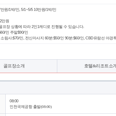
원/1박/인, 5/1~5/5 10만원/1박/인
12만원
 골프장 상황에 따라 2인1캐디로 진행될 수 있습니다.
0/인 주말$90/인
 소림사:$70/인, 전신마사지 60분:$50/인 90분:$60/인, CBD유람선 야경투
골프장소개
호텔&리조트소
08:00
인천국제공항 출발(08:00)