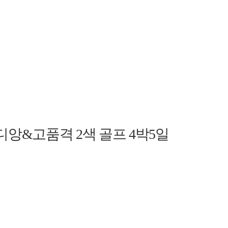
디앙&고품격 2색 골프 4박5일