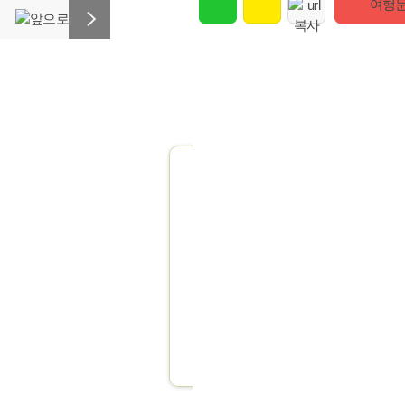
여행
맞
힘들고 복잡한
각 분야별 전문적
전화
골프여행 전문가들의 1:1 컨
(02)512