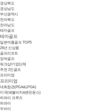
경상북도
경상남도
부산광역시
전라북도
전라남도
테마골프
테마골프
일본여름골프 TOP5
26년 신상품
골프리조트
장박골프
워크샵/기업단체
추천 2인골프
프리미엄
프리미엄
대회참관(PGA&LPGA)
미국(페블비치&밴든듄스)
하와이 크루즈
하와이
두바이