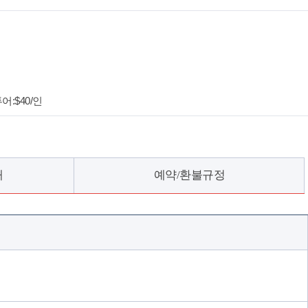
어:$40/인
개
예약/환불규정