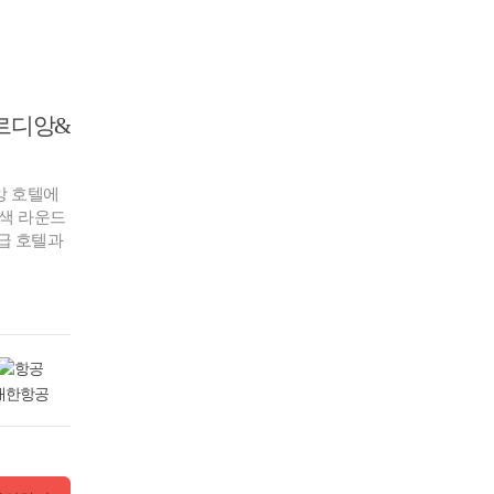
메르디앙&
앙 호텔에
2색 라운드
급 호텔과
대한항공