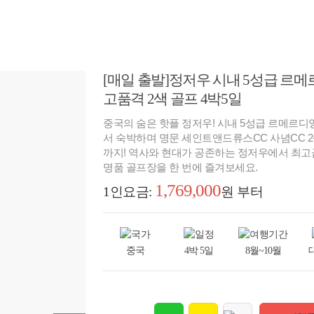
[매일 출발]정저우 시내 5성급 르
고품격 2색 골프 4박5일
중국의 숨은 핫플 정저우! 시내 5성급 르메르디
서 숙박하며 명문 세인트앤드류스CC 사념CC 
까지! 역사와 현대가 공존하는 정저우에서 최고
명품 골프장을 한 번에 즐겨보세요.
1,769,000
1인요금:
원 부터
중국
4박 5일
8월~10월