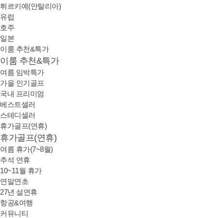
튀르키예(안탈리아)
유럽
호주
일본
이룸 추천&특가
이룸 추천&특가
여름 임박특가
가을 인기골프
국내 프리미엄
베스트셀러
스테디셀러
휴가골프(연휴)
휴가골프(연휴)
여름 휴가(7~8월)
추석 연휴
10~11월 휴가
연말연초
27년 설연휴
항공&여행
커뮤니티