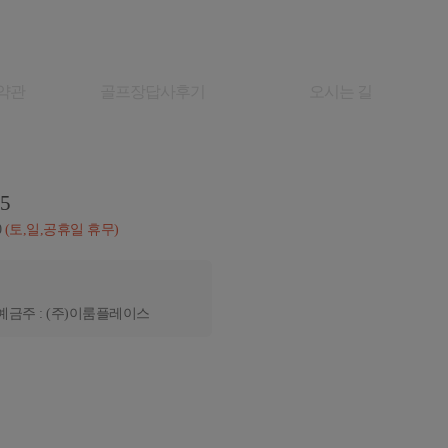
약관
골프장답사후기
오시는 길
05
0
(토,일,공휴일 휴무)
예금주 : (주)이룸플레이스