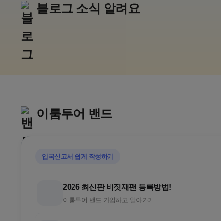
블로그 소식 알려요
추석,10월 연휴
일본 
아소그랑비리오
가루이자
구마모토 골프리조트
추석골프/김
이룸투어 밴드
입국신고서 쉽게 작성하기
2026 최신판 비짓재팬 등록방법!
이룸투어 밴드 가입하고 알아가기