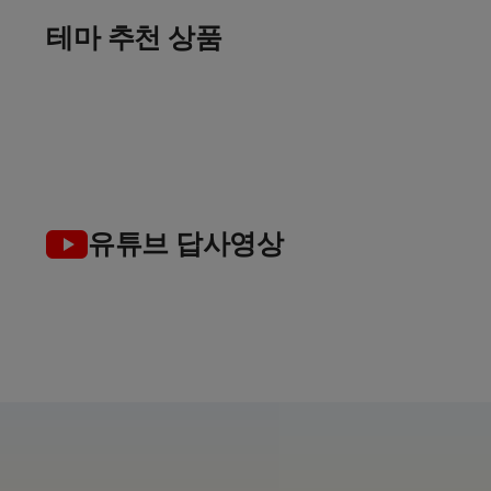
출발임박
골프 컬렉션
골프로 살기
테마 추천 상품
여름 초특가
인
가장 완벽한 선택
여유로운 장기 체류 라운드
7~8월 한정특가 지금이 찬스!
TOP 5
유튜브 답사영상