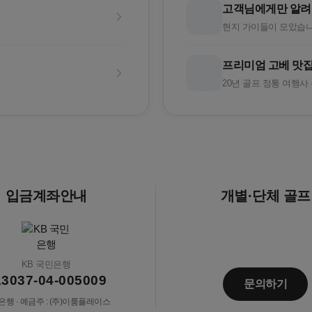
고객님에게만 알려
현지 가이들이 모았습니
프리미엄 고베 맛집
20년 골프 정통 여행사
입금계좌안내
개별·단체 골프
KB 국민은행
13037-04-005009
문의하기
행 · 예금주 : (주)이룸플레이스