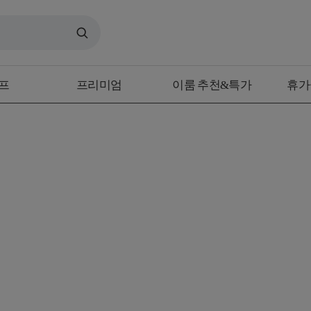
프
프리미엄
이룸 추천&특가
휴가