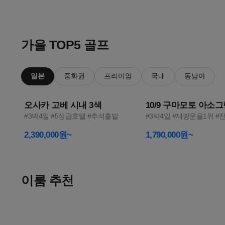
이
1
2
룸
가을 TOP5 골프
투
일본
중화권
프리미엄
국내
동남아
어
오사카 고베 시내 3색
10/9 구마모토 아소
—
#3박4일 #5성급호텔 #추석출발
#3박4일 #재방문율1위 #
골
2,390,000원~
1,790,000원~
프
여
이룸 추천
행
올여름
한 달 살기
메