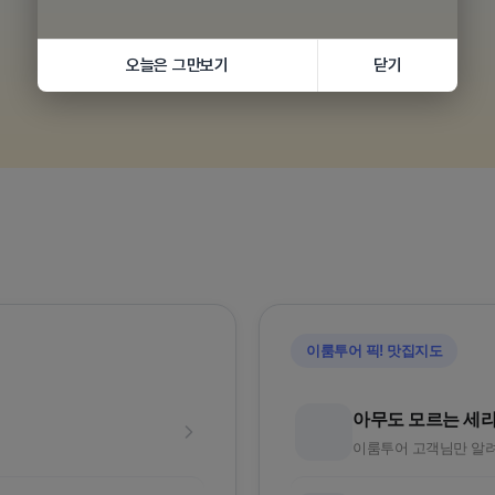
오늘은 그만보기
닫기
황실의휴양
품격 중국청도
와 72
5성급호텔
포출발/대한항공
인천/부산 출발로 손쉽게 떠나요
이룸투어 픽! 맛집지도
아무도 모르는 세
이룸투어 고객님만 알