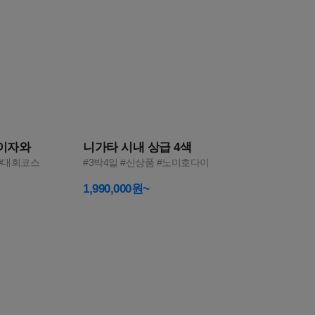
5
루이자와
니가타 시내 상급 4색
 #대회코스
#3박4일 #신상품 #노미호다이
1,990,000원~
완벽한
우리 둘만의