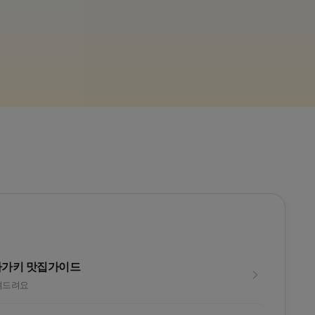
후쿠오카 유후인
26년
고원 3색
떠나
라운드후 온천까지?!
리소루 노
라가키 맛집가이드
려드려요