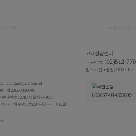
이용약관
개인정보취급방침
국외여행표준
고객상담센터
(02)512-77
대표번호.
업무시간. (평일) 09:00~18:0
 irumplace@irumtour.net
제 2012-000039호 ,
813037-04-005009
신판매번호 : 2019-서울중구-1071
당자 : 하수민 , 호스팅제공자 :
이즈플
ed.