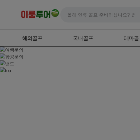
해외골프
국내골프
테마골