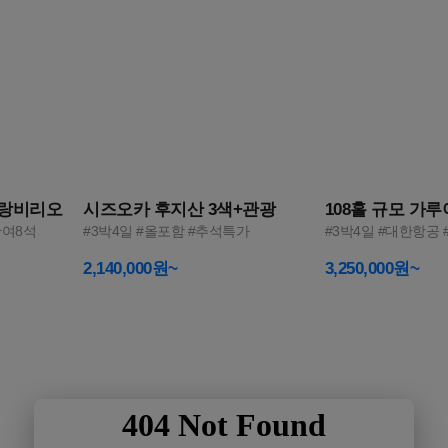
3
4
그랑비리오
시즈오카 후지산 3색+관광
108홀 규모 가
잔여8석
#3박4일 #올포함 #추석특가
#3박4일 #대한항공
2,140,000원~
3,250,000원~
2026 NEW
비즈니스를 위한