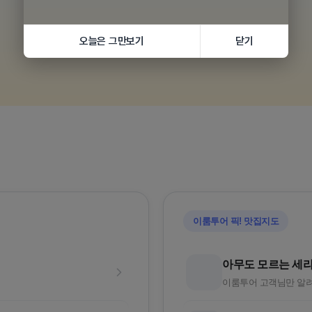
오늘은 그만보기
닫기
황실의휴양
품격 중국청도
와 72
5성급호텔
포출발/대한항공
인천/부산 출발로 손쉽게 떠나요
이룸투어 픽! 맛집지도
아무도 모르는 세
이룸투어 고객님만 알