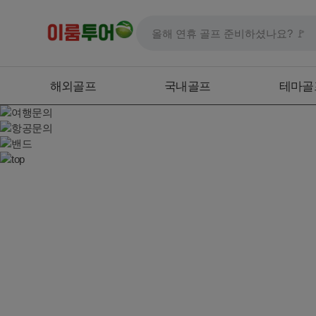
해외골프
국내골프
테마골