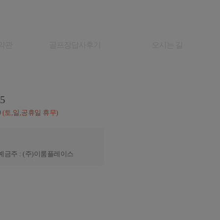
약관
골프장답사후기
오시는 길
05
0
(토,일,공휴일 휴무)
예금주 : (주)이룸플레이스