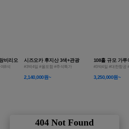
3
4
그랑비리오
시즈오카 후지산 3색+관광
108홀 규모 가
잔여8석
#3박4일 #올포함 #추석특가
#3박4일 #대한항공
2,140,000원~
3,250,000원~
2026 NEW
비즈니스를 위한