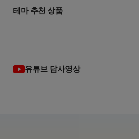
출발임박
골프 컬렉션
골프로 살기
테마 추천 상품
여름 초특가
인
가장 완벽한 선택
여유로운 장기 체류 라운드
7~8월 한정특가 지금이 찬스!
TOP 5
유튜브 답사영상