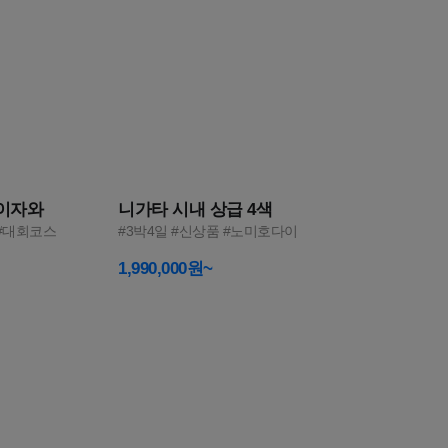
5
루이자와
니가타 시내 상급 4색
 #대회코스
#3박4일 #신상품 #노미호다이
1,990,000원~
완벽한
우리 둘만의