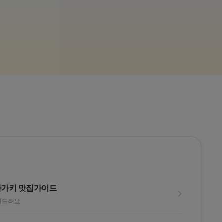
후쿠오카 유후인
26년
고원 3색
떠나
라운드후 온천까지?!
리소루 노
라가키 맛집가이드
려드려요