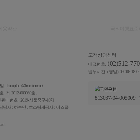
이용약관
개인정보취급방침
국외여행표준
고객상담센터
(02)512-77
대표번호.
업무시간. (평일) 09:00~18:0
 irumplace@irumtour.net
제 2012-000039호 ,
813037-04-005009
신판매번호 : 2019-서울중구-1071
당자 : 하수민 , 호스팅제공자 :
이즈플
ed.