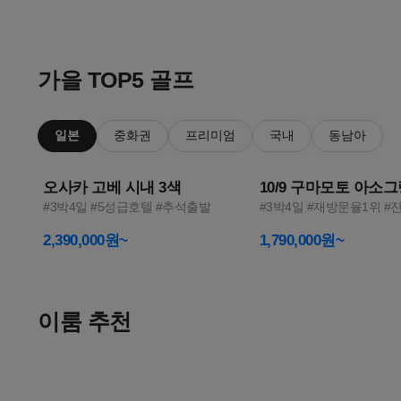
이
1
2
룸
가을 TOP5 골프
투
일본
중화권
프리미엄
국내
동남아
어
오사카 고베 시내 3색
10/9 구마모토 아소
—
#3박4일 #5성급호텔 #추석출발
#3박4일 #재방문율1위 #
골
2,390,000원~
1,790,000원~
프
여
이룸 추천
행
올여름
한 달 살기
메