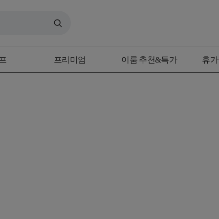
프
프리미엄
이룸 추천&특가
휴가