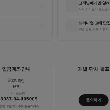
고객님에게만 알려
현지 가이들이 모았습니
프리미엄 고베 맛집
20년 골프 정통 여행사
입금계좌안내
개별·단체 골프
KB 국민은행
13037-04-005009
문의하기
행 · 예금주 : (주)이룸플레이스