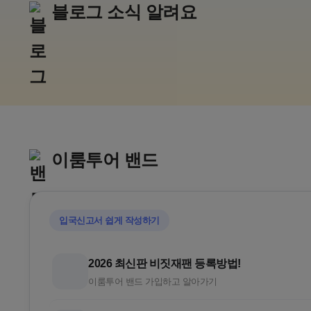
블로그 소식 알려요
추석,10월 연휴
일본 
아소그랑비리오
가루이자
구마모토 골프리조트
추석골프/김
이룸투어 밴드
입국신고서 쉽게 작성하기
2026 최신판 비짓재팬 등록방법!
이룸투어 밴드 가입하고 알아가기