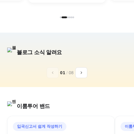
블로그 소식 알려요
추석,10월 연휴
일본 황실의휴양
01
/
08
아소그랑비리오
가루이자와 72
구마모토 골프리조트
추석골프/김포출발/대한항공
이룸투어 밴드
입국신고서 쉽게 작성하기
이룸