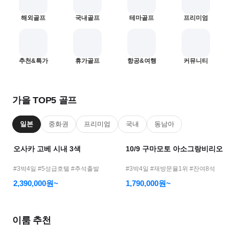
어
해외골프
국내골프
테마골프
프리미엄
모
바
일
—
1
2
추천&특가
휴가골프
항공&여행
커뮤니티
골
프
여
가을 TOP5 골프
행
메
일본
중화권
프리미엄
국내
동남아
인
오사카 고베 시내 3색
10/9 구마모토 아소그랑비리오
#3박4일 #5성급호텔 #추석출발
#3박4일 #재방문율1위 #잔여8석
2,390,000원~
1,790,000원~
이룸 추천