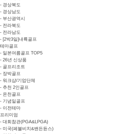
- 경상북도
- 경상남도
- 부산광역시
- 전라북도
- 전라남도
- [2박3일]내륙골프
테마골프
- 일본여름골프 TOP5
- 26년 신상품
- 골프리조트
- 장박골프
- 워크샵/기업단체
- 추천 2인골프
- 온천골프
- 기념일골프
- 이전테마
프리미엄
- 대회참관(PGA&LPGA)
- 미국(페블비치&밴든듄스)