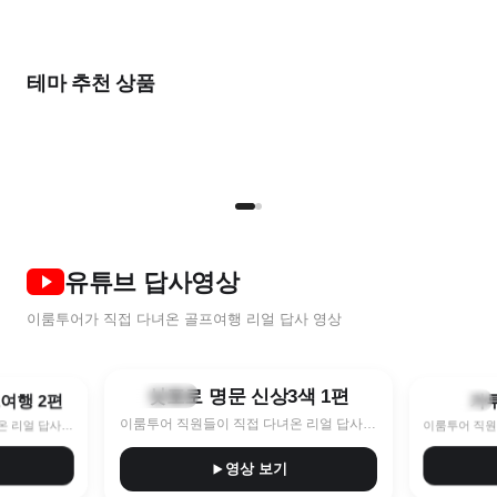
출발임박
가
올여름
2026 NEW
완벽한
한 달 살기
여름 초특가
풍
비즈니스를 위한
우리 둘만의
테마 추천 상품
골프 컬렉션
골프 컬렉션
STAY & PLAY
골프로 살기
7~8월 한정특가 지금이 찬스!
9
명품 라운드
프라이빗 라운드
TOP 5
NEW
2인
유튜브 답사영상
이룸투어가 직접 다녀온 골프여행 리얼 답사 영상
8:40
10:11
삿포로 명문 신상3색 1편
훗카이도
프여행 2편
가
나가노현
이룸투어 직원들이 직접 다녀온 리얼 답사 영상
이룸투어 직원들이 직접 다녀온 리얼 답사 영상
영상 보기