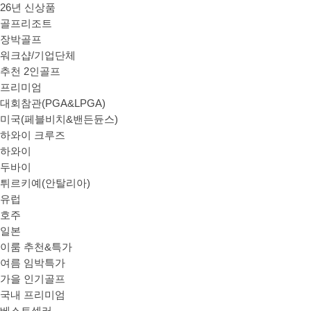
26년 신상품
골프리조트
장박골프
워크샵/기업단체
추천 2인골프
프리미엄
대회참관(PGA&LPGA)
미국(페블비치&밴든듄스)
하와이 크루즈
하와이
두바이
튀르키예(안탈리아)
유럽
호주
일본
이룸 추천&특가
여름 임박특가
가을 인기골프
국내 프리미엄