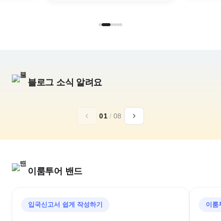
블로그 소식 알려요
추석,10월 연휴
일본 황실의휴양
01
/
08
아소그랑비리오
가루이자와 72
구마모토 골프리조트
추석골프/김포출발/대한항공
이룸투어 밴드
입국신고서 쉽게 작성하기
이룸