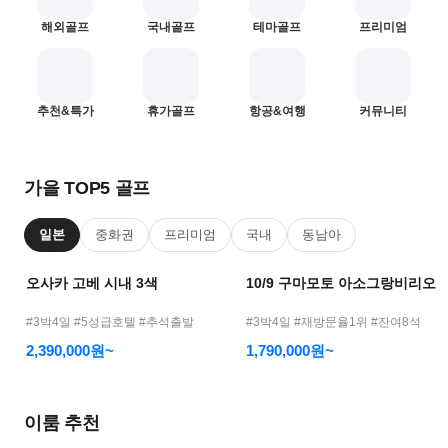
어
해외골프
국내골프
테마골프
프리미엄
모
바
일
—
1
2
추천&특가
휴가골프
항공&여행
커뮤니티
골
프
여
가을 TOP5 골프
행
메
일본
중화권
프리미엄
국내
동남아
인
오사카 고베 시내 3색
10/9 구마모토 아소그랑비리오
#3박4일 #5성급호텔 #추석출발
#3박4일 #재방문율1위 #잔여8석
2,390,000원~
1,790,000원~
이룸 추천