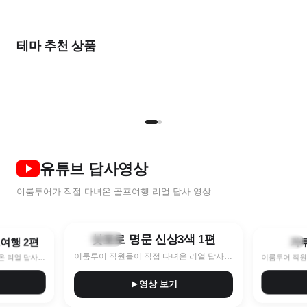
출발임박
가
올여름
2026 NEW
완벽한
한 달 살기
여름 초특가
풍
비즈니스를 위한
우리 둘만의
테마 추천 상품
골프 컬렉션
골프 컬렉션
STAY & PLAY
골프로 살기
7~8월 한정특가 지금이 찬스!
9
명품 라운드
프라이빗 라운드
TOP 5
NEW
2인
유튜브 답사영상
이룸투어가 직접 다녀온 골프여행 리얼 답사 영상
8:40
10:11
삿포로 명문 신상3색 1편
훗카이도
프여행 2편
가
나가노현
이룸투어 직원들이 직접 다녀온 리얼 답사 영상
이룸투어 직원들이 직접 다녀온 리얼 답사 영상
영상 보기