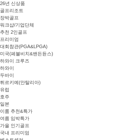
26년 신상품
골프리조트
장박골프
워크샵/기업단체
추천 2인골프
프리미엄
대회참관(PGA&LPGA)
미국(페블비치&밴든듄스)
하와이 크루즈
하와이
두바이
튀르키예(안탈리아)
유럽
호주
일본
이룸 추천&특가
여름 임박특가
가을 인기골프
국내 프리미엄