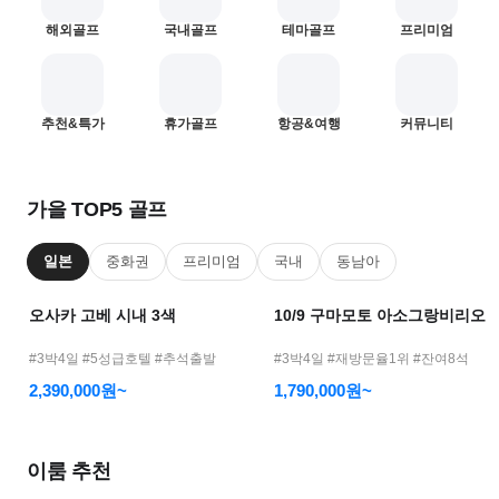
어
해외골프
국내골프
테마골프
프리미엄
모
바
일
—
1
2
추천&특가
휴가골프
항공&여행
커뮤니티
골
프
여
가을 TOP5 골프
행
메
일본
중화권
프리미엄
국내
동남아
인
오사카 고베 시내 3색
10/9 구마모토 아소그랑비리오
#3박4일 #5성급호텔 #추석출발
#3박4일 #재방문율1위 #잔여8석
2,390,000원~
1,790,000원~
이룸 추천