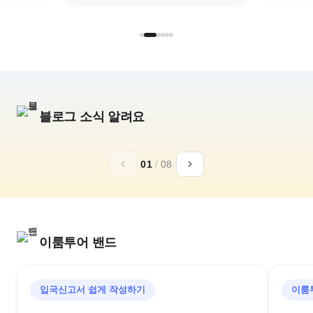
블로그 소식 알려요
추석,10월 연휴
일본 황실의휴양
01
/
08
아소그랑비리오
가루이자와 72
구마모토 골프리조트
추석골프/김포출발/대한항공
이룸투어 밴드
입국신고서 쉽게 작성하기
이룸