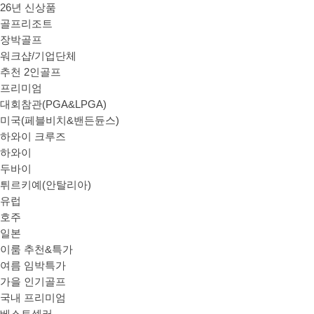
26년 신상품
골프리조트
장박골프
워크샵/기업단체
추천 2인골프
프리미엄
대회참관(PGA&LPGA)
미국(페블비치&밴든듄스)
하와이 크루즈
하와이
두바이
튀르키예(안탈리아)
유럽
호주
일본
이룸 추천&특가
여름 임박특가
가을 인기골프
국내 프리미엄