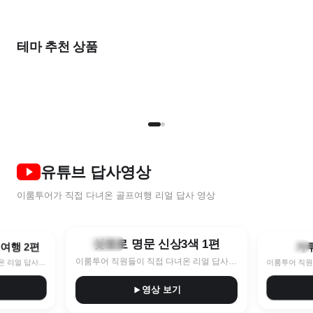
출발임박
가
올여름
2026 NEW
완벽한
한 달 살기
여름 초특가
풍
비즈니스를 위한
우리 둘만의
테마 추천 상품
골프 컬렉션
골프 컬렉션
STAY & PLAY
골프로 살기
7~8월 한정특가 지금이 찬스!
9
명품 라운드
프라이빗 라운드
TOP 5
NEW
2인
유튜브 답사영상
이룸투어가 직접 다녀온 골프여행 리얼 답사 영상
8:40
10:11
삿포로 명문 신상3색 1편
훗카이도
프여행 2편
가
나가노현
이룸투어 직원들이 직접 다녀온 리얼 답사 영상
이룸투어 직원들이 직접 다녀온 리얼 답사 영상
영상 보기