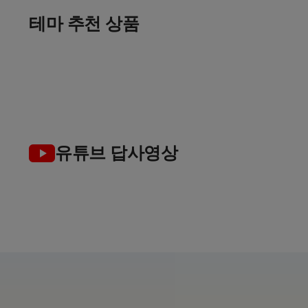
출발임박
골프 컬렉션
골프로 살기
테마 추천 상품
여름 초특가
인
가장 완벽한 선택
여유로운 장기 체류 라운드
7~8월 한정특가 지금이 찬스!
TOP 5
유튜브 답사영상