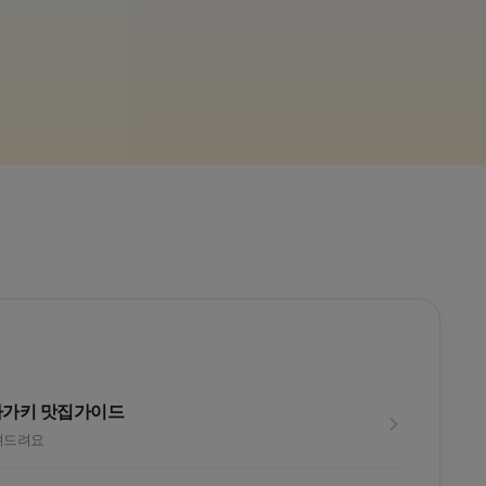
후쿠오카 유후인
26년
고원 3색
떠나
라운드후 온천까지?!
리소루 노
라가키 맛집가이드
려드려요