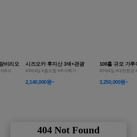
3
4
그랑비리오
시즈오카 후지산 3색+관광
108홀 규모 가
잔여8석
#3박4일 #올포함 #추석특가
#3박4일 #대한항공
2,140,000원~
3,250,000원~
2026 NEW
비즈니스를 위한