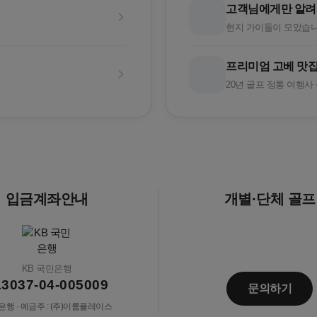
고객님에게만 알려
현지 가이들이 모았습니
프리미엄 고베 맛집
20년 골프 정통 여행사
입금계좌안내
개별·단체 골프
KB 국민은행
13037-04-005009
문의하기
행 · 예금주 : (주)이룸플레이스