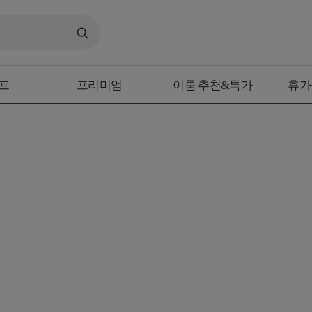
프
프리미엄
이룸 추천&특가
휴가