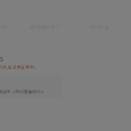
약관
골프장답사후기
오시는 길
05
0
(토,일,공휴일 휴무)
예금주 : (주)이룸플레이스