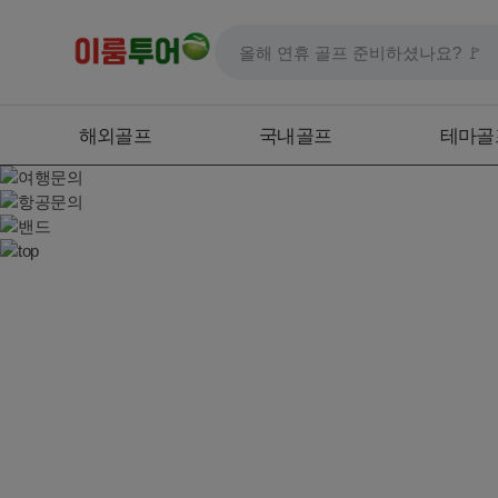
해외골프
국내골프
테마골