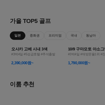
이
1
2
룸
가을 TOP5 골프
투
일본
중화권
프리미엄
국내
동남아
어
오사카 고베 시내 3색
10/9 구마모토 아소
—
#3박4일 #5성급호텔 #추석출발
#3박4일 #재방문율1위 #
골
2,390,000원~
1,790,000원~
프
여
이룸 추천
행
올여름
한 달 살기
메