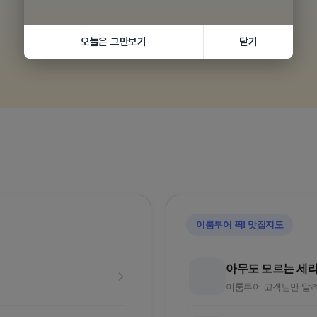
오늘은 그만보기
닫기
황실의휴양
품격 중국청도
와 72
5성급호텔
포출발/대한항공
인천/부산 출발로 손쉽게 떠나요
이룸투어 픽! 맛집지도
아무도 모르는 세
이룸투어 고객님만 알