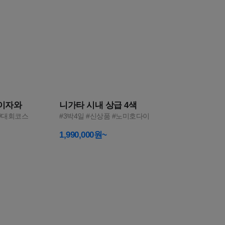
5
루이자와
니가타 시내 상급 4색
 #대회코스
#3박4일 #신상품 #노미호다이
1,990,000원~
완벽한
우리 둘만의