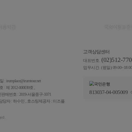
이용약관
개인정보취급방침
국외여행표준
고객상담센터
(02)512-77
대표번호.
업무시간. (평일) 09:00~18:0
 irumplace@irumtour.net
제 2012-000039호 ,
813037-04-005009
신판매번호 : 2019-서울중구-1071
당자 : 하수민 , 호스팅제공자 :
이즈플
ed.