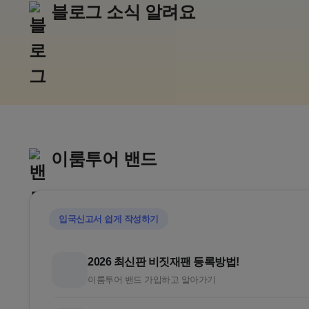
블로그 소식 알려요
추석,10월 연휴
일본 
아소그랑비리오
가루이자
구마모토 골프리조트
추석골프/김
이룸투어 밴드
입국신고서 쉽게 작성하기
2026 최신판 비짓재팬 등록방법!
이룸투어 밴드 가입하고 알아가기